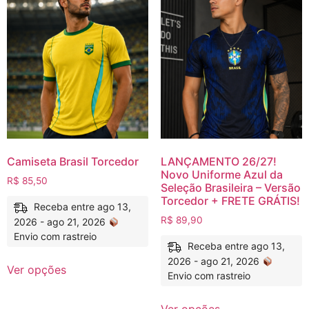
Camiseta Brasil Torcedor
LANÇAMENTO 26/27!
Novo Uniforme Azul da
R$
85,50
Seleção Brasileira – Versão
Torcedor + FRETE GRÁTIS!
Receba entre ago 13,
R$
89,90
2026 - ago 21, 2026
Envio com rastreio
Receba entre ago 13,
2026 - ago 21, 2026
Ver opções
Envio com rastreio