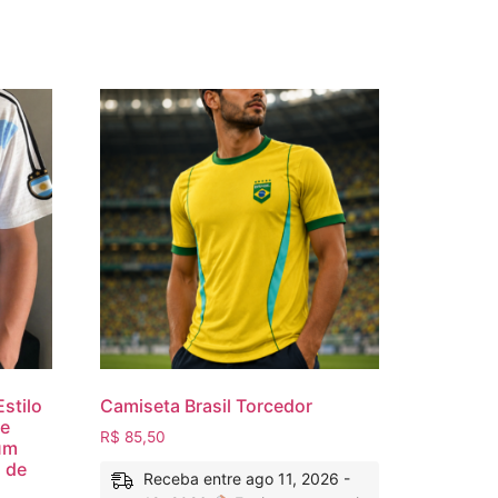
stilo
Camiseta Brasil Torcedor
 e
R$
85,50
um
o de
Receba entre ago 11, 2026 -