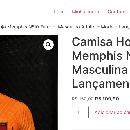
Loja
Minha conta
Contato
nja Memphis Nº10 Futebol Masculina Adulto – Modelo Lan
Camisa Ho
Memphis N
Masculina
Lançamen
R$
150,00
R$
109,90
Adicionar ao ca