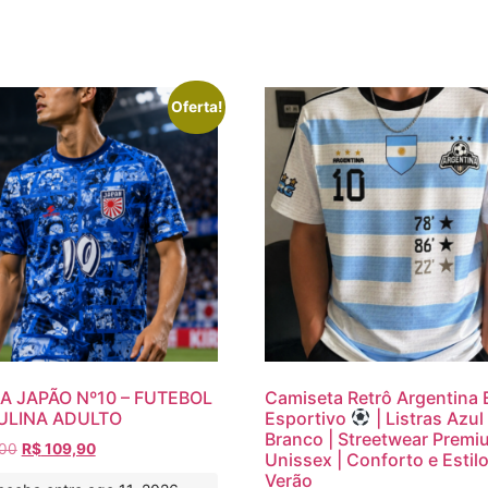
Oferta!
A JAPÃO Nº10 – FUTEBOL
Camiseta Retrô Argentina E
LINA ADULTO
Esportivo
| Listras Azul
Branco | Streetwear Premi
00
R$
109,90
Unissex | Conforto e Estil
Verão